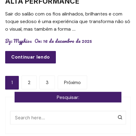
ALTA PERFORMANCE
Sair do salão com os fios alinhados, brilhantes e com
toque sedoso é uma experiência que transforma não só
o visual, mas também a forma ….
By:
Myphios
On:
16 de dezembro de 2025
Continuar lendo
Navegação
1
2
3
Próximo
por
Pesquisar:
posts